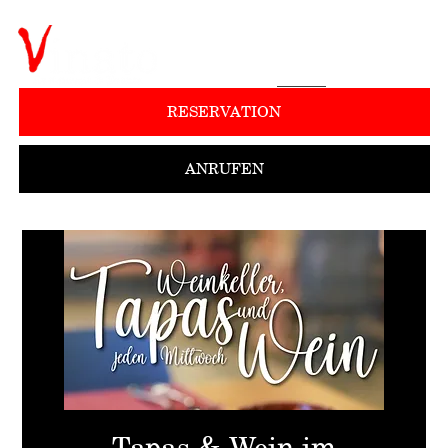
RESERVATION
ANRUFEN
Tapas & Wein im