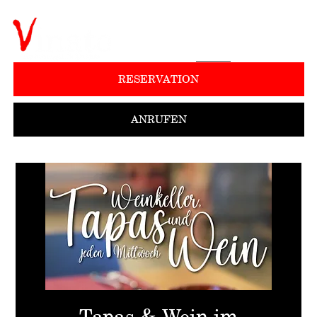
RESERVATION
ANRUFEN
Tapas & Wein im