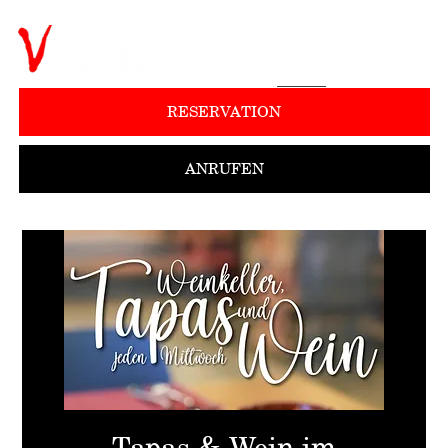
RESERVATION
ANRUFEN
Tapas & Wein im