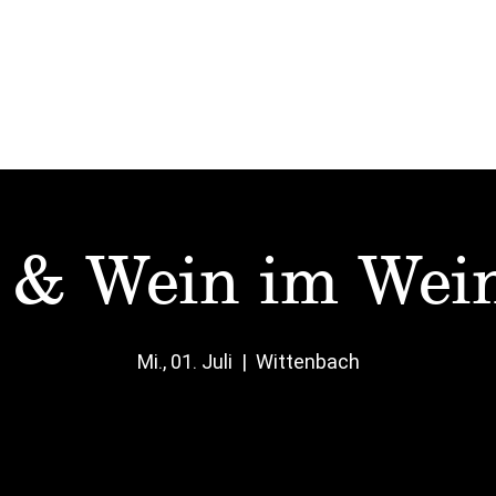
Start
Mittag
Karten
Vinato
Events
 & Wein im Wein
Mi., 01. Juli
  |  
Wittenbach