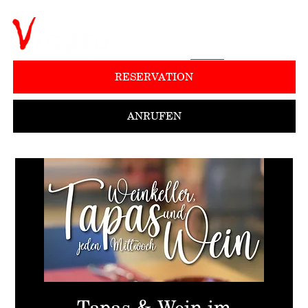
RESERVATION
ANRUFEN
Tapas & Wein im