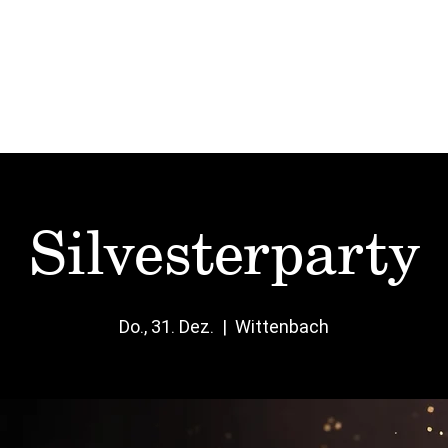
Start
Mittag
Karten
Vinato
Events
Silvesterparty
Do., 31. Dez.
  |  
Wittenbach