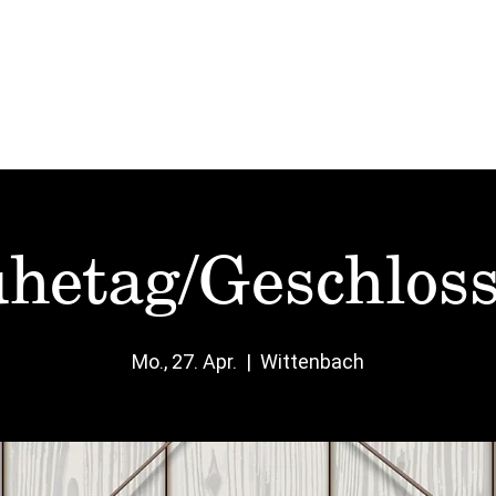
Start
Mittag
Karten
Vinato
Events
hetag/Geschlos
Mo., 27. Apr.
  |  
Wittenbach