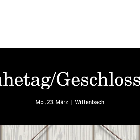
Start
Mittag
Karten
Vinato
Events
hetag/Geschlos
Mo., 23. März
  |  
Wittenbach