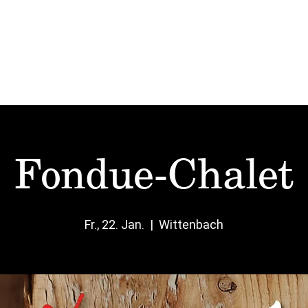
Start
Mittag
Karten
Vinato
Events
Fondue-Chalet
Fr., 22. Jan.
  |  
Wittenbach