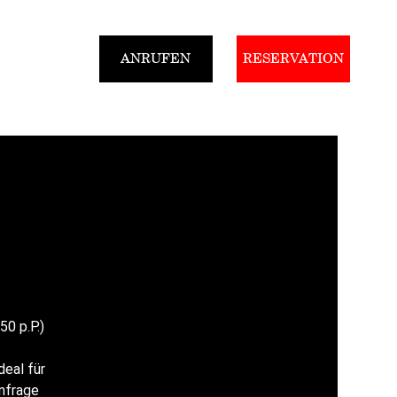
ANRUFEN
RESERVATION
Gutscheine
50 p.P.)
deal für
nfrage