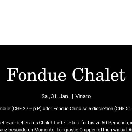
Start
Mittag
Karten
Vinato
Events
Fondue Chalet
Sa., 31. Jan.
  |  
Vinato
due (CHF 27.– p.P.) oder Fondue Chinoise à discretion (CHF 51.
iebevoll beheiztes Chalet bietet Platz für bis zu 50 Personen, i
ganz besonderen Momente. Für grosse Gruppen öffnen wir auf A