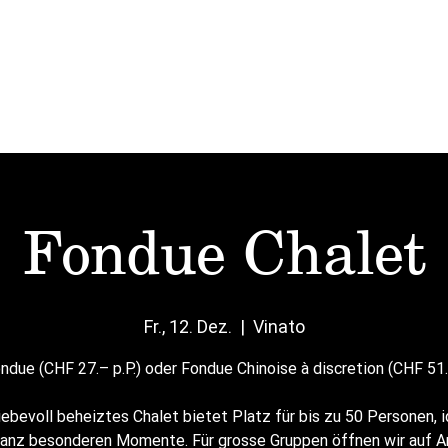
Start
Mittag
Karten
Vinato
Events
Fondue Chalet
Fr., 12. Dez.
  |  
Vinato
due (CHF 27.– p.P.) oder Fondue Chinoise à discretion (CHF 51.
iebevoll beheiztes Chalet bietet Platz für bis zu 50 Personen, i
ganz besonderen Momente. Für grosse Gruppen öffnen wir auf A