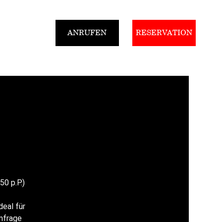
ANRUFEN
RESERVATION
Gutscheine
50 p.P.)
deal für
nfrage